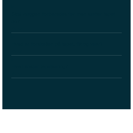
Skal væggen forberedes før man sætter tapet
op?
Hvad er forskellen på tapet, filt og væv?
Hvad koster tapetsering?