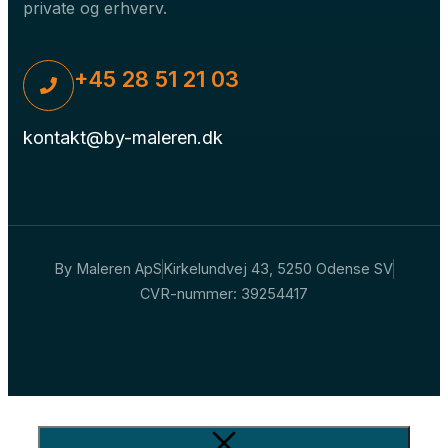
private og erhverv.
+45 28 51 21 03
kontakt@by-maleren.dk
By Maleren ApS
Kirkelundvej 43, 5250 Odense SV
CVR-nummer: 39254417