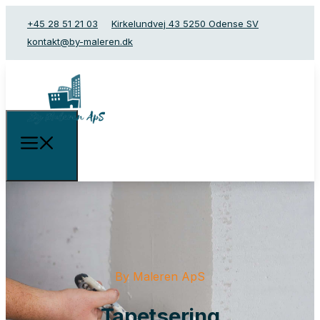
+45 28 51 21 03
Kirkelundvej 43 5250 Odense SV
kontakt@by-maleren.dk
By Maleren ApS
Tapetsering